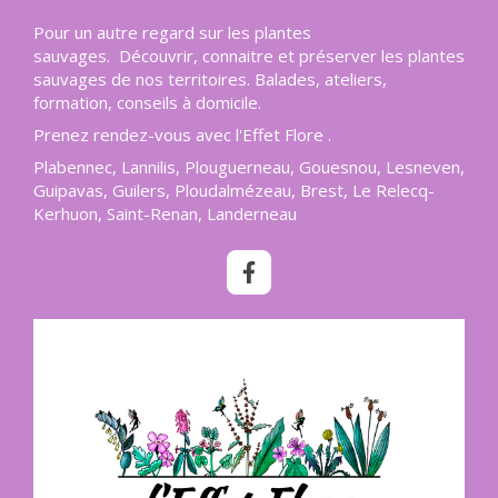
Pour un autre regard sur les plantes
sauvages. Découvrir, connaitre et préserver les plantes
sauvages de nos territoires. Balades, ateliers,
formation, conseils à domicile.
Prenez rendez-vous avec l'Effet Flore .
Plabennec, Lannilis, Plouguerneau, Gouesnou, Lesneven,
Guipavas, Guilers, Ploudalmézeau, Brest, Le Relecq-
Kerhuon, Saint-Renan, Landerneau