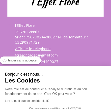
l'Effet Flore
29870
Lannilis
Siret : 75073024400027 N° de formateur :
53290971729
Afficher le téléphone
fcreachcadec@gmail.com
Continuer sans accepter
SIRET: 75073024400027
Bonjour c'est nous...
Prendre rendez-vous
Les Cookies
Plan du site
Notre rôle est de contribuer à l'analyse du trafic et au bon
fonctionnement de ce site. C'est OK pour vous ?
Mentions légales
Lire la politique de confidentialité
Création et référencement du site par Simplébo
Consentements certifiés par