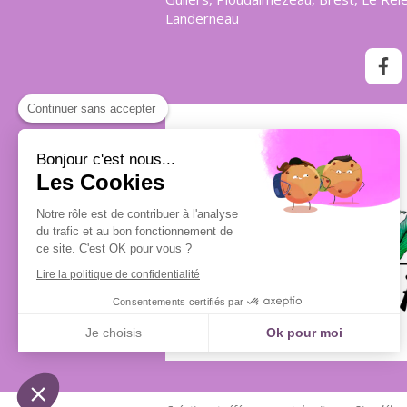
Landerneau
Continuer sans accepter
Bonjour c'est nous...
Les Cookies
Notre rôle est de contribuer à l'analyse
du trafic et au bon fonctionnement de
ce site. C'est OK pour vous ?
Lire la politique de confidentialité
Consentements certifiés par
Je choisis
Ok pour moi
Plateforme de Gestion du Consentement : Personnalisez vos Options
Axeptio consent
Notre plateforme vous permet d'adapter et de gérer vos paramètres de confidentialité, en ga