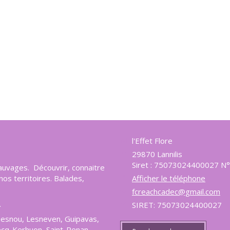
l'Effet Flore
29870
Lannilis
Siret : 75073024400027 N°
sauvages. Découvrir, connaitre
os territoires. Balades,
Afficher le téléphone
fcreachcadec@gmail.com
.
SIRET: 75073024400027
uesnou, Lesneven, Guipavas,
ecq-Kerhuon, Saint-Renan,