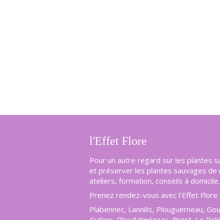
l'Effet Flore
Pour un autre regard sur les plantes 
et préserver les plantes sauvages de n
ateliers, formation, conseils à domicile.
Prenez rendez-vous avec l'Effet Flore 
Plabennec, Lannilis, Plouguerneau, Go
Guilers, Ploudalmézeau, Brest, Le Rel